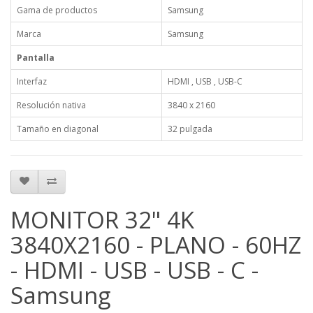
Gama de productos
Samsung
Marca
Samsung
Pantalla
Interfaz
HDMI , USB , USB-C
Resolución nativa
3840 x 2160
Tamaño en diagonal
32 pulgada
MONITOR 32" 4K
3840X2160 - PLANO - 60HZ
- HDMI - USB - USB - C -
Samsung