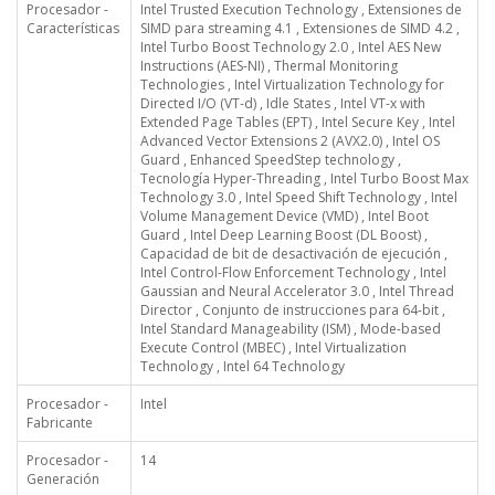
Procesador -
Intel Trusted Execution Technology , Extensiones de
Características
SIMD para streaming 4.1 , Extensiones de SIMD 4.2 ,
Intel Turbo Boost Technology 2.0 , Intel AES New
Instructions (AES-NI) , Thermal Monitoring
Technologies , Intel Virtualization Technology for
Directed I/O (VT-d) , Idle States , Intel VT-x with
Extended Page Tables (EPT) , Intel Secure Key , Intel
Advanced Vector Extensions 2 (AVX2.0) , Intel OS
Guard , Enhanced SpeedStep technology ,
Tecnología Hyper-Threading , Intel Turbo Boost Max
Technology 3.0 , Intel Speed Shift Technology , Intel
Volume Management Device (VMD) , Intel Boot
Guard , Intel Deep Learning Boost (DL Boost) ,
Capacidad de bit de desactivación de ejecución ,
Intel Control-Flow Enforcement Technology , Intel
Gaussian and Neural Accelerator 3.0 , Intel Thread
Director , Conjunto de instrucciones para 64-bit ,
Intel Standard Manageability (ISM) , Mode-based
Execute Control (MBEC) , Intel Virtualization
Technology , Intel 64 Technology
Procesador -
Intel
Fabricante
Procesador -
14
Generación