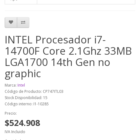
INTEL Procesador i7-
14700F Core 2.1Ghz 33MB
LGA1700 14th Gen no
graphic
Marca:
Intel
Código de Producto: CP747ITL03
Stock Disponibilidad: 15
Código interno: I1-10285
Precio:
$524.908
IVA Incluido