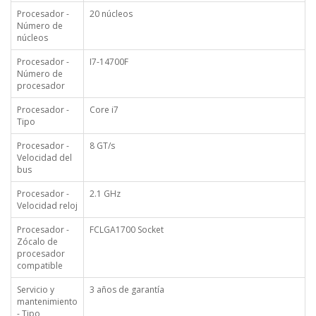
Procesador -
20 núcleos
Número de
núcleos
Procesador -
I7-14700F
Número de
procesador
Procesador -
Core i7
Tipo
Procesador -
8 GT/s
Velocidad del
bus
Procesador -
2.1 GHz
Velocidad reloj
Procesador -
FCLGA1700 Socket
Zócalo de
procesador
compatible
Servicio y
3 años de garantía
mantenimiento
- Tipo