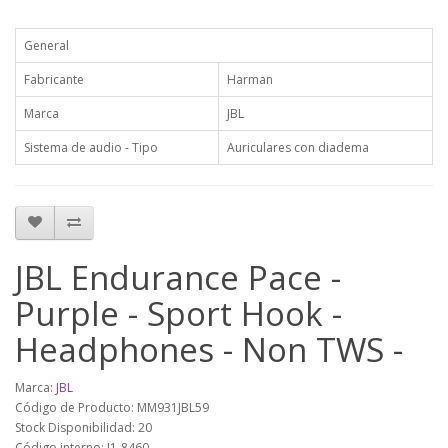
General
Fabricante
Harman
Marca
JBL
Sistema de audio - Tipo
Auriculares con diadema
JBL Endurance Pace -
Purple - Sport Hook -
Headphones - Non TWS -
Marca:
JBL
Código de Producto: MM931JBL59
Stock Disponibilidad: 20
Código interno: I1-8460