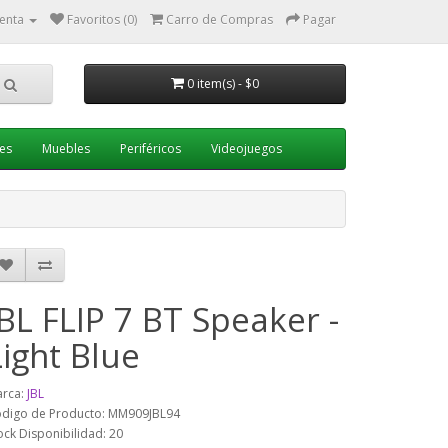
enta
Favoritos (0)
Carro de Compras
Pagar
0 item(s) - $0
es
Muebles
Periféricos
Videojuegos
JBL FLIP 7 BT Speaker -
Light Blue
rca:
JBL
digo de Producto: MM909JBL94
ock Disponibilidad: 20