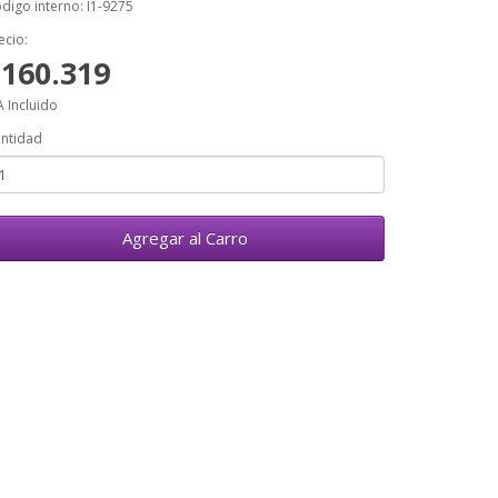
digo interno: I1-9275
ecio:
$160.319
A Incluido
ntidad
Agregar al Carro