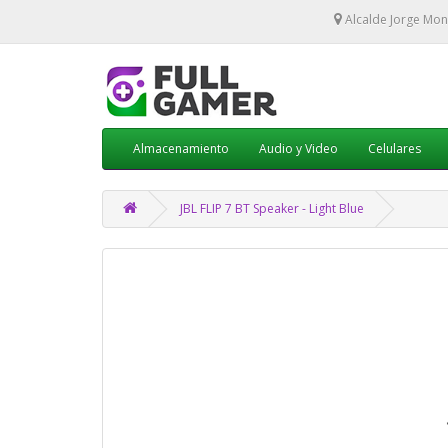
Alcalde Jorge Mon
Almacenamiento
Audio y Video
Celulares
JBL FLIP 7 BT Speaker - Light Blue