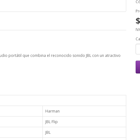
Có
Pr
IV
Ca
udio portátil que combina el reconocido sonido JBL con un atractivo
Harman
JBL Flip
JBL