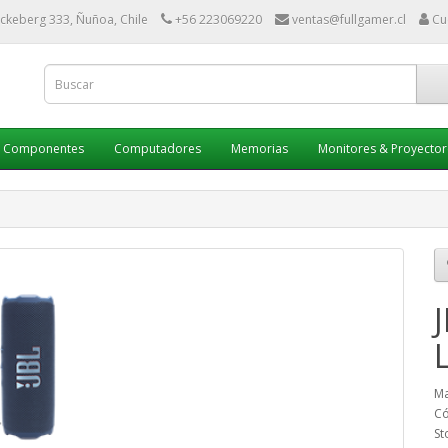
ckeberg 333, Ñuñoa, Chile
+56 223069220
ventas@fullgamer.cl
Cu
Componentes
Computadores
Memorias
Monitores & Proyector
Ma
Có
St