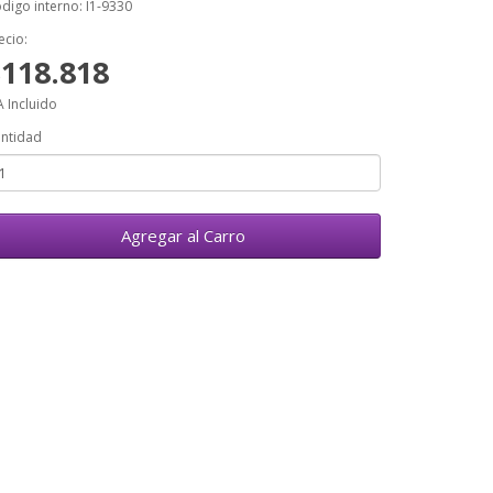
digo interno: I1-9330
ecio:
$118.818
A Incluido
ntidad
Agregar al Carro