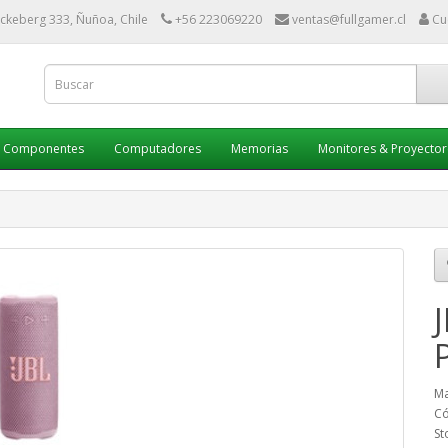
ckeberg 333, Ñuñoa, Chile
+56 223069220
ventas@fullgamer.cl
Cu
Componentes
Computadores
Memorias
Monitores & Proyector
Ma
Có
St