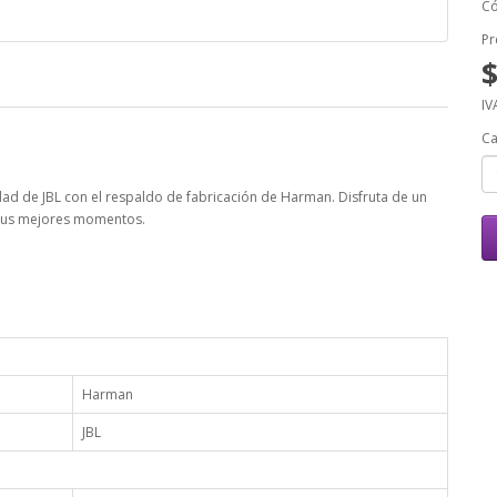
Có
Pr
IV
Ca
idad de JBL con el respaldo de fabricación de Harman. Disfruta de un
 tus mejores momentos.
Harman
JBL