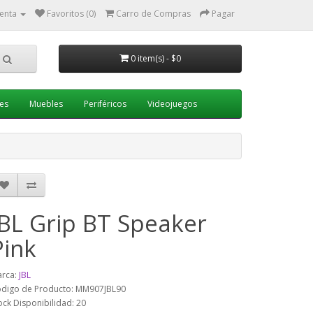
enta
Favoritos (0)
Carro de Compras
Pagar
0 item(s) - $0
es
Muebles
Periféricos
Videojuegos
JBL Grip BT Speaker
Pink
rca:
JBL
digo de Producto: MM907JBL90
ock Disponibilidad: 20