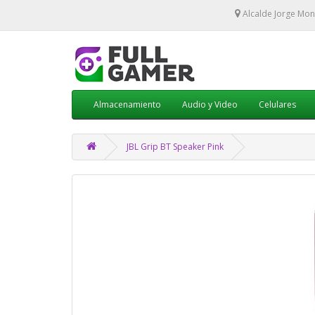
Alcalde Jorge Mon
Almacenamiento
Audio y Video
Celulares
JBL Grip BT Speaker Pink