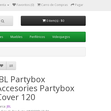
enta
Favoritos (0)
Carro de Compras
Pagar
0 item(s) - $0
es
Muebles
Periféricos
Videojuegos
JBL Partybox
Accesories Partybox
Cover 120
rca:
JBL