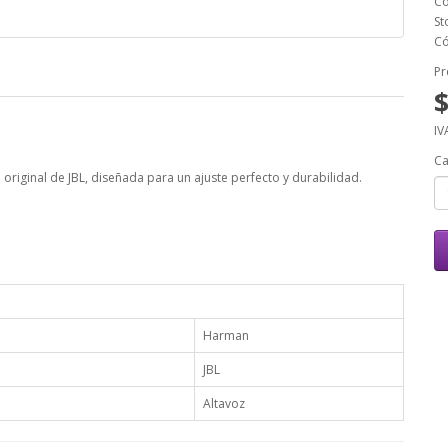
Có
St
Có
Pr
$
IV
Ca
original de JBL, diseñada para un ajuste perfecto y durabilidad.
Harman
JBL
Altavoz