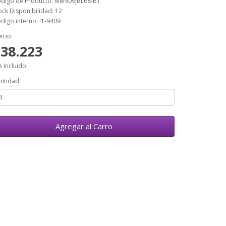
digo de Producto: MM909JBL68-B1
ock Disponibilidad: 12
digo interno: I1-9409
ecio:
38.223
A Incluido
ntidad
Agregar al Carro