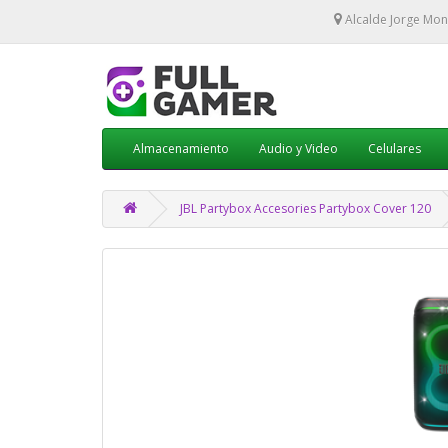
Alcalde Jorge Mon
Almacenamiento
Audio y Video
Celulares
JBL Partybox Accesories Partybox Cover 120