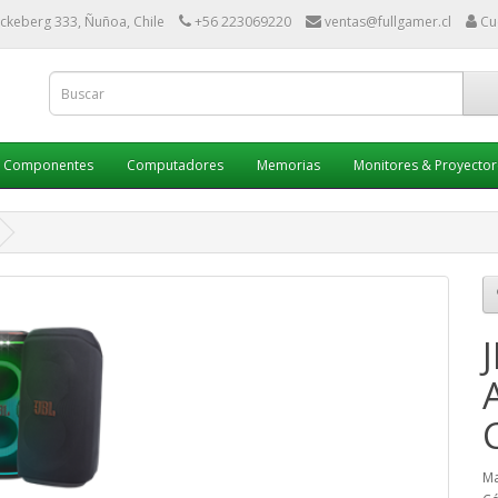
ckeberg 333, Ñuñoa, Chile
+56 223069220
ventas@fullgamer.cl
Cu
Componentes
Computadores
Memorias
Monitores & Proyector
Ma