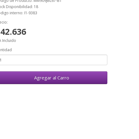
digo de Producto: MM909JBL67-B1
ock Disponibilidad: 18
digo interno: I1-9383
ecio:
42.636
A Incluido
ntidad
Agregar al Carro