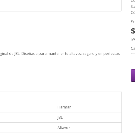
Có
St
Có
Pr
$
IV
Ca
ginal de JBL. Diseñada para mantener tu altavoz seguro y en perfectas
Harman
JBL
Altavoz