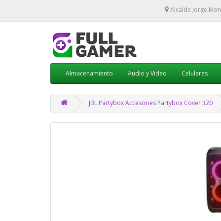
Alcalde Jorge Mon
Almacenamiento
Audio y Video
Celulares
JBL Partybox Accesories Partybox Cover 320