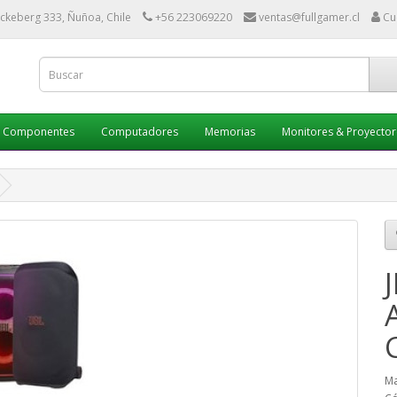
ckeberg 333, Ñuñoa, Chile
+56 223069220
ventas@fullgamer.cl
Cu
Componentes
Computadores
Memorias
Monitores & Proyector
Ma