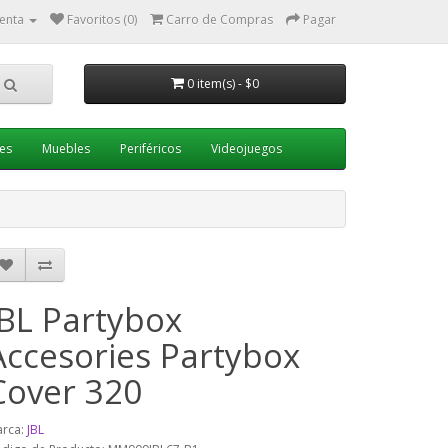
enta
Favoritos (0)
Carro de Compras
Pagar
0 item(s) - $0
es
Muebles
Periféricos
Videojuegos
JBL Partybox
Accesories Partybox
Cover 320
rca:
JBL